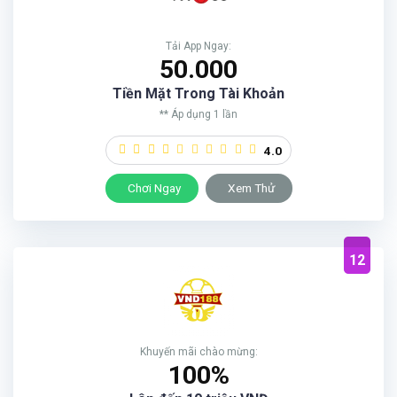
Tải App Ngay:
50.000
Tiền Mặt Trong Tài Khoản
** Áp dụng 1 lần
4.0
Chơi Ngay
Xem Thử
12
Khuyến mãi chào mừng:
100%