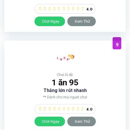
4.0
Chơi Ngay
Xem Thử
9
Chơi lô đề:
1 ăn 95
Thắng lớn rút nhanh
** Dành cho mọi người chơi
4.0
Chơi Ngay
Xem Thử