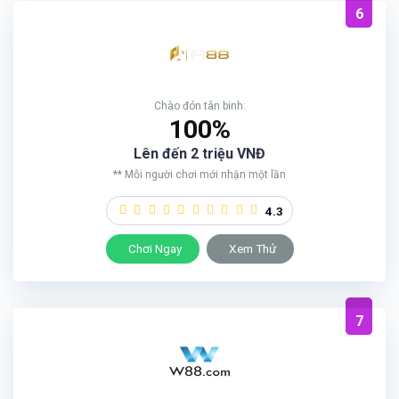
6
Chào đón tân binh:
100%
Lên đến 2 triệu VNĐ
** Mỗi người chơi mới nhận một lần
4.3
Chơi Ngay
Xem Thử
7