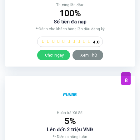
Thưởng lần đầu:
100%
Số tiền đã nạp
**Dành cho khách hàng lần đầu đăng ký
4.0
Chơi Ngay
Xem Thử
8
Hoàn trả Xổ Số:
5%
Lên đến 2 triệu VNĐ
** Diễn ra hằng tuần