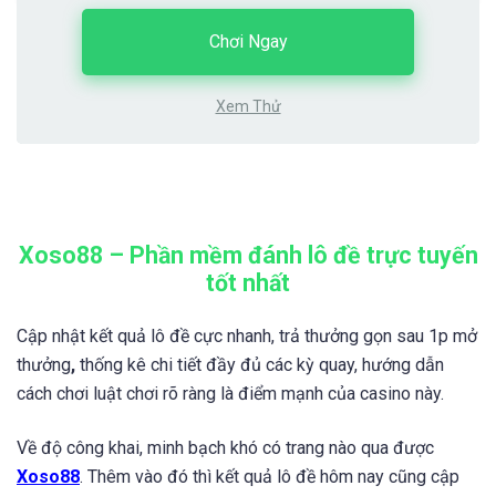
Chơi Ngay
Xem Thử
Xoso88 – Phần mềm đánh lô đề trực tuyến
tốt nhất
Cập nhật kết quả lô đề cực nhanh, trả thưởng gọn sau 1p mở
thưởng
,
thống kê chi tiết đầy đủ các kỳ quay, hướng dẫn
cách chơi luật chơi rõ ràng là điểm mạnh của casino này.
Về độ công khai, minh bạch khó có trang nào qua được
Xoso88
. Thêm vào đó thì kết quả lô đề hôm nay cũng cập