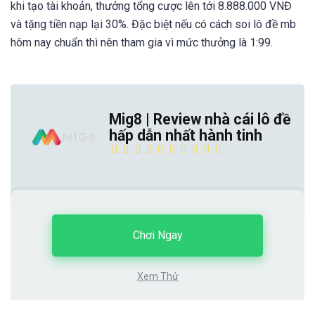
khi tạo tài khoản, thưởng tổng cược lên tới 8.888.000 VNĐ
và tặng tiền nạp lại 30%. Đặc biệt nếu có cách soi lô đề mb
hôm nay chuẩn thì nên tham gia vì mức thưởng là 1:99.
Mig8 | Review nhà cái lô đề
hấp dẫn nhất hành tinh
Chơi Ngay
Xem Thử