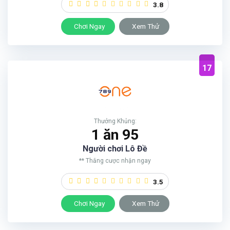
3.8
Chơi Ngay
Xem Thử
17
Thưởng Khủng:
1 ăn 95
Người chơi Lô Đề
** Thắng cược nhận ngay
3.5
Chơi Ngay
Xem Thử