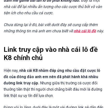
đam mê game bài lẫn lô đề phải không nào.
Đây là một
nhà cái để lại nhiều ấn tượng cho các cược thủ bởi vô vàn
tiện ích cho nhu cầu cá cược.
Chưa dừng lại ở đó, bài viết dưới đây sẽ cung cấp thêm
những thông tin mà anh em chưa biết về
nhà cái lô đề
này.
Link truy cập vào nhà cái lô đề
K8 chính chủ
Hiện nay,
nhà cái K8 nhằm đáp ứng nhu cầu đặt cược lô
đề của đông đảo anh em nên đã phát hành khá nhiều
đường link truy cập.
Nhưng giữa thị trường cá cược đổi
thưởng tiền thật thì người chơi chẳng biết đâu mới là đường
link thật sự uy tín để lựa chọn.
Đừng vội lo lắng, dưới đây là một vài đường link sẽ dẫn đến