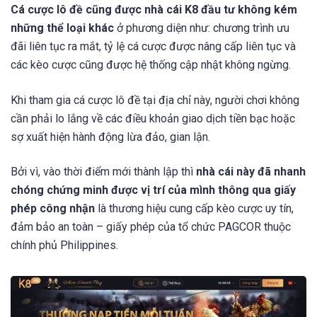
Cá cược lô đề cũng được nhà cái K8 đầu tư không kém
những thể loại khác
ở phương diện như: chương trình ưu
đãi liên tục ra mắt, tỷ lệ cá cược được nâng cấp liên tục và
các kèo cược cũng được hệ thống cập nhật không ngừng.
Khi tham gia cá cược lô đề tại địa chỉ này, người chơi không
cần phải lo lắng về các điều khoản giao dịch tiền bạc hoặc
sợ xuất hiện hành động lừa đảo, gian lận.
Bởi vì, vào thời điểm mới thành lập thì
nhà cái này đã nhanh
chóng chứng minh được vị trí của mình thông qua giấy
phép công nhận
là thương hiệu cung cấp kèo cược uy tín,
đảm bảo an toàn – giấy phép của tổ chức PAGCOR thuộc
chính phủ Philippines.