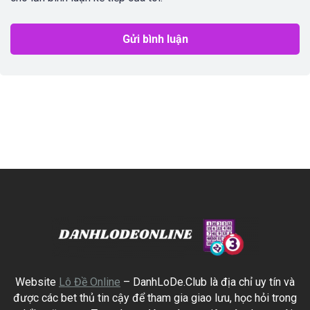
Website
Lô Đề Online
– DanhLoDe.Club là địa chỉ uy tín và
được các bet thủ tin cậy để tham gia giao lưu, học hỏi trong