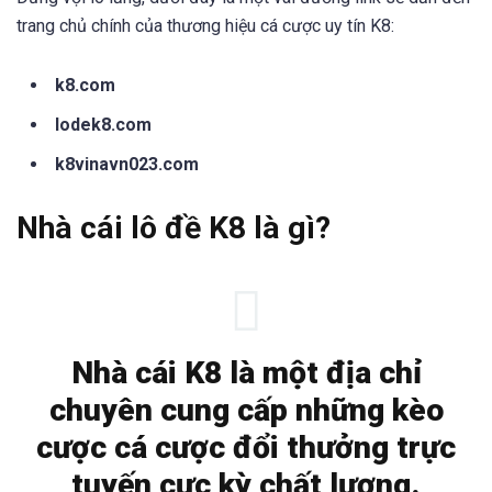
trang chủ chính của thương hiệu cá cược uy tín K8:
k8.com
lodek8.com
k8vinavn023.com
Nhà cái lô đề K8 là gì?
Nhà cái K8 là một địa chỉ
chuyên cung cấp những kèo
cược cá cược đổi thưởng trực
tuyến cực kỳ chất lượng.