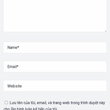
Lưu tên của tôi, email, và trang web trong trình duyệt này
cho lần bình luận kế tiếp của tôi.