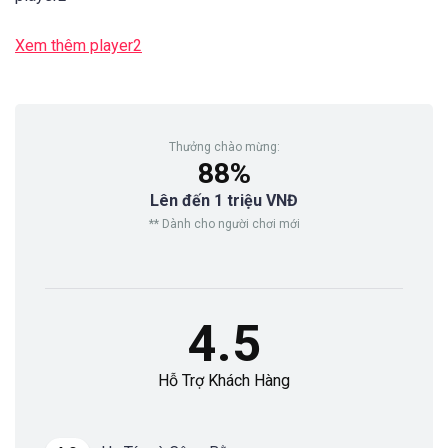
Xem thêm player2
Thưởng chào mừng:
88%
Lên đến 1 triệu VNĐ
** Dành cho người chơi mới
4.5
Hỗ Trợ Khách Hàng