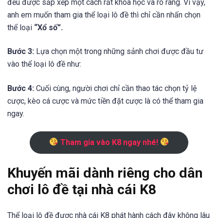
đều được sắp xếp một cách rất khoa học và rõ ràng. Vì vậy,
anh em muốn tham gia thể loại lô đề thì chỉ cần nhấn chọn
thể loại
“Xổ số”.
Bước 3:
Lựa chọn một trong những sảnh chơi được đầu tư
vào thể loại lô đề như:
Bước 4:
Cuối cùng, người chơi chỉ cần thao tác chọn tỷ lệ
cược, kèo cá cược và mức tiền đặt cược là có thể tham gia
ngay.
Tham gia vào K8 ngay nhé!
Khuyến mãi dành riêng cho dân
chơi lô đề tại nhà cái K8
Thể loại lô đề được nhà cái K8 phát hành cách đây không lâu