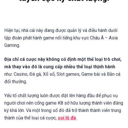
Hiện tại, nhà cái này đang được quản lý và điều hành dưới
tập đoàn phát hành game nổi tiếng khu vực Châu Á – Asia
Gaming.
Địa chỉ cá cược này không cố định một thể loại trò chơi,
mà thay vào đó là cung cấp nhiều thể loại thịnh hành
như: Casino, Đá gà, Xổ số, Slot games, Game bài và Bắn cá
đổi thưởng.
Yếu tố chất lượng luôn được đặt lên hàng đầu để phục vụ
người chơi nên cổng game K8 sở hữu lượng thành viên đăng
ký khá lớn. Và một trong số đó đã trở thành thành viên trung
thành của thể loại cá cược,
soi lô đề
.