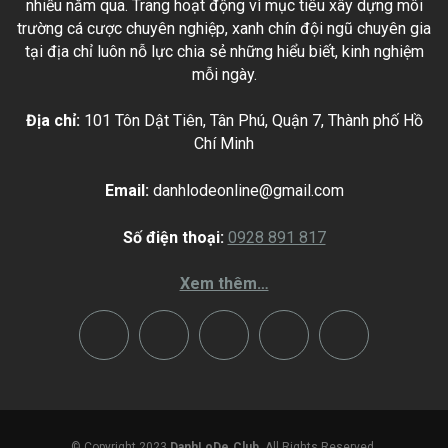
nhiều năm qua. Trang hoạt động vì mục tiêu xây dựng môi
trường cá cược chuyên nghiệp, xanh chín đội ngũ chuyên gia
tại địa chỉ luôn nỗ lực chia sẻ những hiểu biết, kinh nghiệm
mỗi ngày.
Địa chỉ:
101 Tôn Dật Tiên, Tân Phú, Quận 7, Thành phố Hồ
Chí Minh
Email:
danhlodeonline@gmail.com
Số điện thoại:
0928 891 817
Xem thêm…
© Copyright 2023
DanhLoDe.Club
. All Rights Reserved.