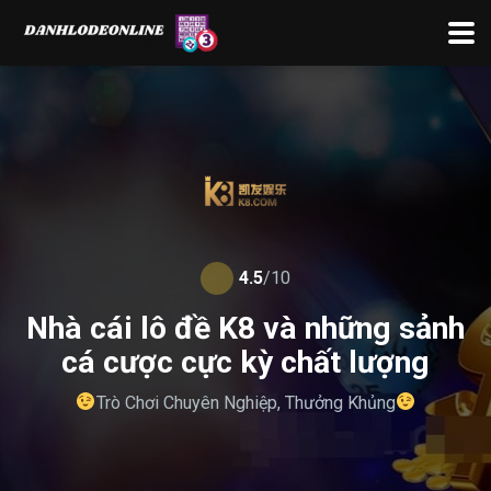
4.5
/10
Nhà cái lô đề K8 và những sảnh
cá cược cực kỳ chất lượng
Trò Chơi Chuyên Nghiệp, Thưởng Khủng