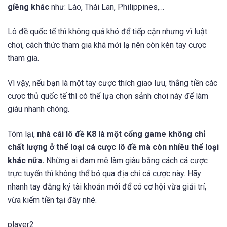
giềng khác
như: Lào, Thái Lan, Philippines,…
Lô đề quốc tế thì không quá khó để tiếp cận nhưng vì luật
chơi, cách thức tham gia khá mới lạ nên còn kén tay cược
tham gia.
Vì vậy, nếu bạn là một tay cược thích giao lưu, thắng tiền các
cược thủ quốc tế thì có thể lựa chọn sảnh chơi này để làm
giàu nhanh chóng.
Tóm lại,
nhà cái lô đề K8 là một cổng game không chỉ
chất lượng ở thể loại cá cược lô đề mà còn nhiều thể loại
khác nữa.
Những ai đam mê làm giàu bằng cách cá cược
trực tuyến thì không thể bỏ qua địa chỉ cá cược này. Hãy
nhanh tay đăng ký tài khoản mới để có cơ hội vừa giải trí,
vừa kiếm tiền tại đây nhé.
player2