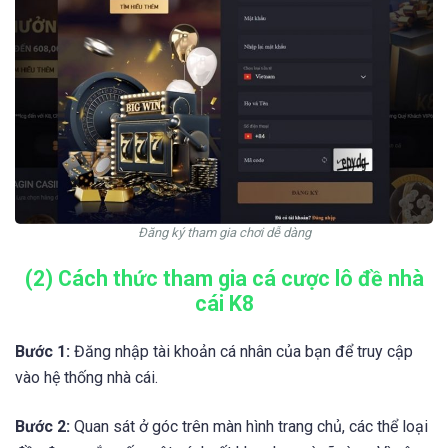
Đăng ký tham gia chơi dễ dàng
(2) Cách thức tham gia cá cược lô đề nhà
cái K8
Bước 1:
Đăng nhập tài khoản cá nhân của bạn để truy cập
vào hệ thống nhà cái.
Bước 2:
Quan sát ở góc trên màn hình trang chủ, các thể loại