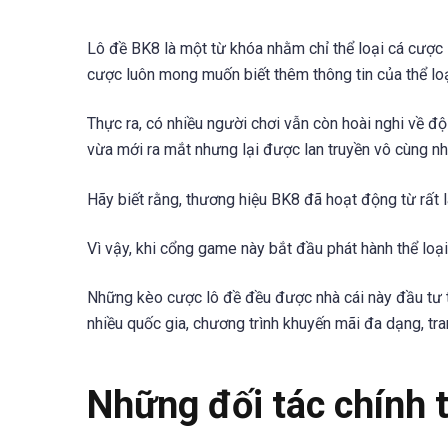
Lô đề BK8 là một từ khóa nhằm chỉ thể loại cá cược 
cược luôn mong muốn biết thêm thông tin của thể loạ
Thực ra, có nhiều người chơi vẫn còn hoài nghi về độ 
vừa mới ra mắt nhưng lại được lan truyền vô cùng n
Hãy biết rằng, thương hiệu BK8 đã hoạt động từ rất lâu
Vì vậy, khi cổng game này bắt đầu phát hành thể loại 
Những kèo cược lô đề đều được nhà cái này đầu tư 
nhiều quốc gia, chương trình khuyến mãi đa dạng, t
Những đối tác chính 