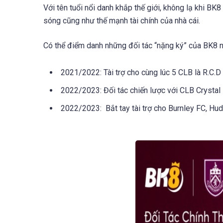
Với tên tuổi nổi danh khắp thế giới, không lạ khi BK
sóng cũng như thế mạnh tài chính của nhà cái.
Có thể điểm danh những đối tác “nặng ký” của BK8 
2021/2022: Tài trợ cho cùng lúc 5 CLB là R.C.D Ma
2022/2023: Đối tác chiến lược với CLB Crystal
2022/2023: Bắt tay tài trợ cho Burnley FC, Hu