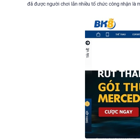
đã được người chơi lẫn nhiều tổ chức công nhận là m