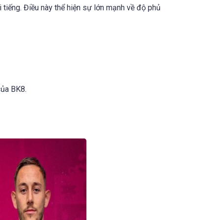
i tiếng. Điều này thể hiện sự lớn mạnh về độ phủ
của BK8.