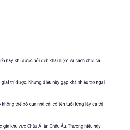
ến nay, khi được hỏi đến khái niệm và cách chơi cá
iải trí được. Nhưng điều này gặp khá nhiều trở ngại
không thể bỏ qua nhà cái có tên tuổi lừng lẫy cả thị
c gia khu vực Châu Á lẫn Châu Âu. Thương hiệu này