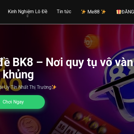
Kinh Nghiệm Lô Đề
Tin tức
Me88
ĐĂNG
đề BK8 – Nơi quy tụ vô vàn 
 khủng
ái Uy Tín Nhất Thị Trường
Chơi Ngay