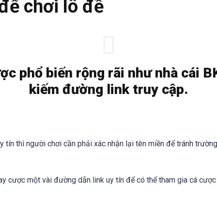
để chơi lô đề
ợc phổ biến rộng rãi như nhà cái B
kiếm đường link truy cập.
uy tín thì người chơi cần phải xác nhận lại tên miền để tránh trư
ay cược một vài đường dẫn link uy tín để có thể tham gia cá cược l