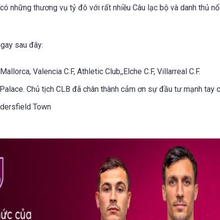
8 có những thương vụ tỷ đô với rất nhiều Câu lạc bộ và danh thủ nổ
ngay sau đây:
llorca, Valencia C.F, Athletic Club,,Elche C.F, Villarreal C.F.
 Palace. Chủ tịch CLB đã chân thành cảm ơn sự đầu tư mạnh tay 
ddersfield Town