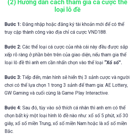
(2) Hướng dẫn cách tham gia cá cược thể
loại lô đề
Bước 1:
Đăng nhập hoặc đăng ký tài khoản mới để có thể
truy cập thành công vào địa chỉ cá cược VND188.
Bước 2:
Các thể loại cá cược của nhà cái này đều được sắp
xếp rõ ràng ở phần bên trên của giao diện, nếu tham gia thể
loại lô đề thì anh em cần nhấn chọn vào thể loại
“Xổ số”.
Bước 3:
Tiếp đến, màn hình sẽ hiển thị 3 sảnh cược và người
chơi có thể lựa chọn 1 trong 3 sảnh để tham gia: AE Lottery,
GW Gaming và cuối cùng là Game Play Interactive.
Bước 4:
Sau đó, tùy vào sở thích cá nhân thì anh em có thể
chọn bất kỳ một loại hình lô đề nào như: xổ số 5 phút, xổ 30
giây, xổ số miền Trung, xổ số miền Nam hoặc là xổ số miền
Bắc.