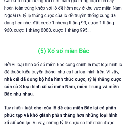
Các kèo cược để người chơi tham gia trong loại hình này
hoàn toàn trùng khớp với lô đề hôm nay ở khu vực miền Nam.
Ngoài ra, tỷ lệ thắng cược của lô đề truyền thống cũng đa
dạng hơn như: đặt cược 1 nhưng thắng 99, cược 1 thắng
960, cược 1 thắng 8880, cược 1 thắng 995,…
(5) Xổ số miền Bắc
Bởi vì loại hình xổ số miền Bắc cũng chính là một loại hình lô
đề thuộc kiểu truyền thống như cả hai loại hình trên. Vì vậy,
nhà cái đã đồng bộ hóa hình thức cược, tỷ lệ thắng cược
của cả 3 loại hình xổ số miền Nam, miền Trung và miền
Bắc như nhau.
Tuy nhiên,
luật chơi của lô đề của miền Bắc lại có phần
phức tạp và khó giành phần thắng hơn những loại hình
xổ số còn lại.
Vì vậy, những tỷ lệ cược có thể nhận được