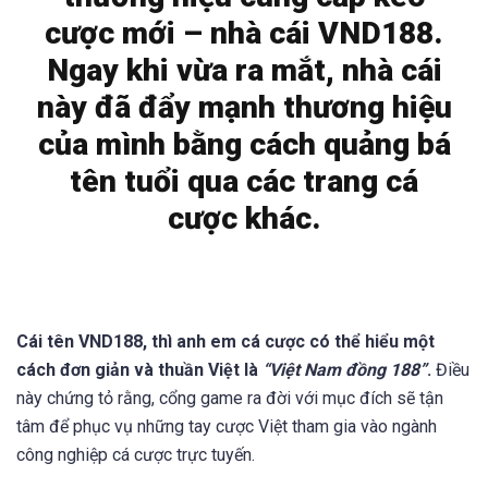
cược mới – nhà cái VND188.
Ngay khi vừa ra mắt, nhà cái
này đã đẩy mạnh thương hiệu
của mình bằng cách quảng bá
tên tuổi qua các trang cá
cược khác.
Cái tên VND188, thì anh em cá cược có thể hiểu một
cách đơn giản và thuần Việt là
“Việt Nam đồng 188”
.
Điều
này chứng tỏ rằng, cổng game ra đời với mục đích sẽ tận
tâm để phục vụ những tay cược Việt tham gia vào ngành
công nghiệp cá cược trực tuyến.