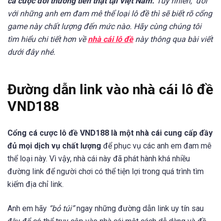
cá cược đổi thưởng tiền thật tại Việt Nam.
Tuy nhiên, đối
với những anh em đam mê thể loại lô đề thì sẽ biết rõ cổng
game này chất lượng đến mức nào. Hãy cùng chúng tôi
tìm hiểu chi tiết hơn về
nhà cái lô đề
này thông qua bài viết
dưới đây nhé.
Đường dẫn link vào nhà cái lô đề
VND188
Cổng cá cược lô đề VND188 là một nhà cái cung cấp đầy
đủ mọi dịch vụ chất lượng
để phục vụ các anh em đam mê
thể loại này.
Vì vậy, nhà cái này đã phát hành khá nhiều
đường link để người chơi có thể tiện lợi trong quá trình tìm
kiếm địa chỉ link.
Anh em hãy
“bỏ túi”
ngay những đường dẫn link uy tín sau