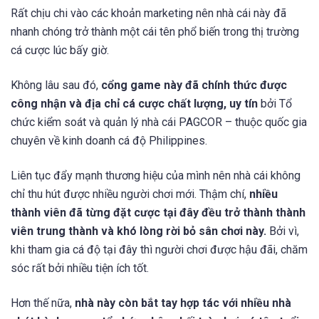
Rất chịu chi vào các khoản marketing nên nhà cái này đã
nhanh chóng trở thành một cái tên phổ biến trong thị trường
cá cược lúc bấy giờ.
Không lâu sau đó,
cổng game này đã chính thức được
công nhận và địa chỉ cá cược chất lượng, uy tín
bởi Tổ
chức kiểm soát và quản lý nhà cái PAGCOR – thuộc quốc gia
chuyên về kinh doanh cá độ Philippines.
Liên tục đẩy mạnh thương hiệu của mình nên nhà cái không
chỉ thu hút được nhiều người chơi mới. Thậm chí,
nhiều
thành viên đã từng đặt cược tại đây đều trở thành thành
viên trung thành và khó lòng rời bỏ sân chơi này.
Bởi vì,
khi tham gia cá độ tại đây thì người chơi được hậu đãi, chăm
sóc rất bởi nhiều tiện ích tốt.
Hơn thế nữa,
nhà này còn bắt tay hợp tác với nhiều nhà