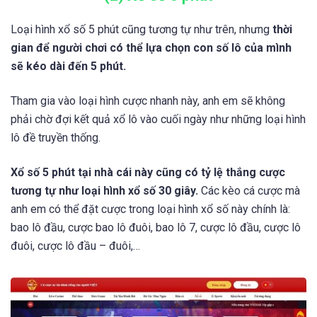
Loại hình xổ số 5 phút cũng tương tự như trên, nhưng
thời
gian để người chơi có thể lựa chọn con số lô của mình
sẽ kéo dài đến 5 phút.
Tham gia vào loại hình cược nhanh này, anh em sẽ không
phải chờ đợi kết quả xổ lô vào cuối ngày như những loại hình
lô đề truyền thống.
Xổ số 5 phút tại nhà cái này cũng có tỷ lệ thắng cược
tương tự như loại hình xổ số 30 giây.
Các kèo cá cược mà
anh em có thể đặt cược trong loại hình xổ số này chính là:
bao lô đầu, cược bao lô đuôi, bao lô 7, cược lô đầu, cược lô
đuôi, cược lô đầu – đuôi,…