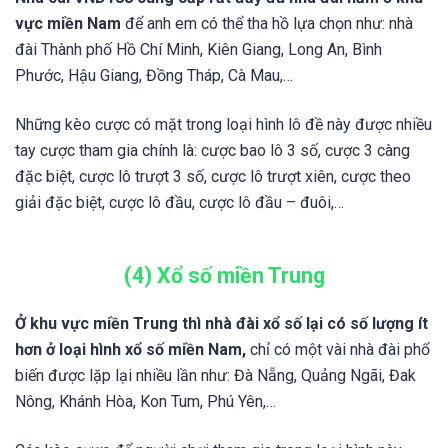
vực miền Nam
để anh em có thể tha hồ lựa chọn như: nhà
đài Thành phố Hồ Chí Minh, Kiên Giang, Long An, Bình
Phước, Hậu Giang, Đồng Tháp, Cà Mau,…
Những kèo cược có mặt trong loại hình lô đề này được nhiều
tay cược tham gia chính là: cược bao lô 3 số, cược 3 càng
đặc biệt, cược lô trượt 3 số, cược lô trượt xiên, cược theo
giải đặc biệt, cược lô đầu, cược lô đầu – đuôi,…
(4) Xổ số miền Trung
Ở khu vực miền Trung thì nhà đài xổ số lại có số lượng ít
hơn ở loại hình xổ số miền Nam,
chỉ có một vài nhà đài phổ
biến được lặp lại nhiều lần như: Đà Nẵng, Quảng Ngãi, Đak
Nông, Khánh Hòa, Kon Tum, Phú Yên,…