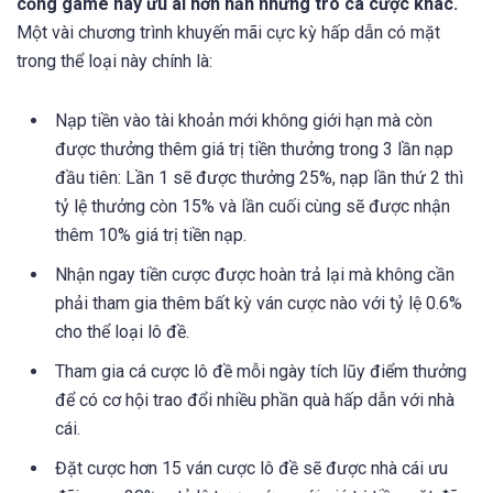
cổng game này ưu ái hơn hẳn những trò cá cược khác.
Một vài chương trình khuyến mãi cực kỳ hấp dẫn có mặt
trong thể loại này chính là:
Nạp tiền vào tài khoản mới không giới hạn mà còn
được thưởng thêm giá trị tiền thưởng trong 3 lần nạp
đầu tiên: Lần 1 sẽ được thưởng 25%, nạp lần thứ 2 thì
tỷ lệ thưởng còn 15% và lần cuối cùng sẽ được nhận
thêm 10% giá trị tiền nạp.
Nhận ngay tiền cược được hoàn trả lại mà không cần
phải tham gia thêm bất kỳ ván cược nào với tỷ lệ 0.6%
cho thể loại lô đề.
Tham gia cá cược lô đề mỗi ngày tích lũy điểm thưởng
để có cơ hội trao đổi nhiều phần quà hấp dẫn với nhà
cái.
Đặt cược hơn 15 ván cược lô đề sẽ được nhà cái ưu