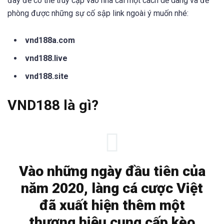
đây để có thể truy cập vào nhà cái một cách dễ dàng và đề
phòng được những sự cố sập link ngoài ý muốn nhé:
vnd188a.com
vnd188.live
vnd188.site
VND188 là gì?
Vào những ngày đầu tiên của
năm 2020, làng cá cược Việt
đã xuất hiện thêm một
thương hiệu cung cấp kèo