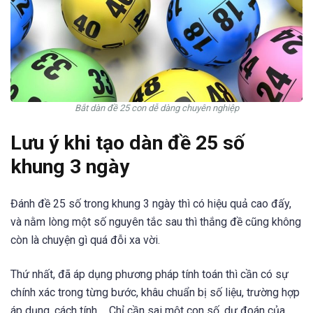
Bắt dàn đề 25 con dễ dàng chuyên nghiệp
Lưu ý khi tạo dàn đề 25 số
khung 3 ngày
Đánh đề 25 số trong khung 3 ngày thì có hiệu quả cao đấy,
và nằm lòng một số nguyên tắc sau thì thắng đề cũng không
còn là chuyện gì quá đỗi xa vời.
Thứ nhất, đã áp dụng phương pháp tính toán thì cần có sự
chính xác trong từng bước, khâu chuẩn bị số liệu, trường hợp
áp dụng, cách tính,… Chỉ cần sai một con số, dự đoán của