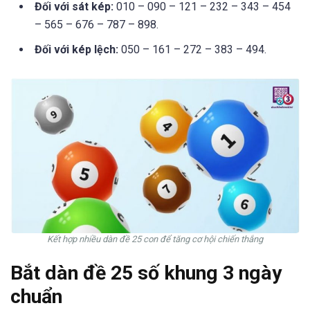
Đối với sát kép:
010 – 090 – 121 – 232 – 343 – 454
– 565 – 676 – 787 – 898.
Đối với kép lệch:
050 – 161 – 272 – 383 – 494.
Kết hợp nhiều dàn đề 25 con để tăng cơ hội chiến thắng
Bắt dàn đề 25 số khung 3 ngày
chuẩn