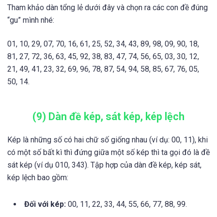
Tham khảo dàn tổng lẻ dưới đây và chọn ra các con đề đúng
“gu” mình nhé:
01, 10, 29, 07, 70, 16, 61, 25, 52, 34, 43, 89, 98, 09, 90, 18,
81, 27, 72, 36, 63, 45, 92, 38, 83, 47, 74, 56, 65, 03, 30, 12,
21, 49, 41, 23, 32, 69, 96, 78, 87, 54, 94, 58, 85, 67, 76, 05,
50, 14.
(9) Dàn đề kép, sát kép, kép lệch
Kép là những số có hai chữ số giống nhau (ví dụ: 00, 11), khi
có một số bất kì thì đứng giữa một số kép thì ta gọi đó là đề
sát kép (ví dụ 010, 343). Tập hợp của dàn đề kép, kép sát,
kép lệch bao gồm:
Đối với kép:
00, 11, 22, 33, 44, 55, 66, 77, 88, 99.