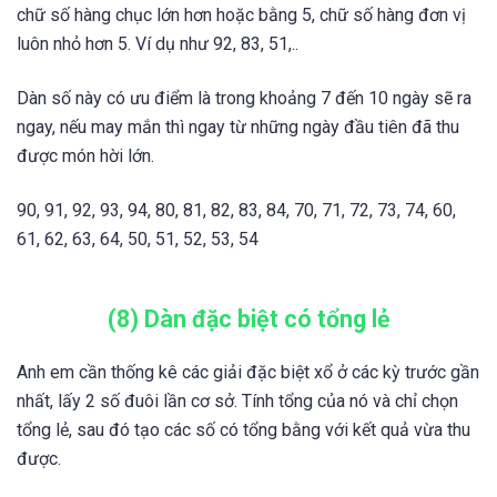
chữ số hàng chục lớn hơn hoặc bằng 5, chữ số hàng đơn vị
luôn nhỏ hơn 5. Ví dụ như 92, 83, 51,..
Dàn số này có ưu điểm là trong khoảng 7 đến 10 ngày sẽ ra
ngay, nếu may mắn thì ngay từ những ngày đầu tiên đã thu
được món hời lớn.
90, 91, 92, 93, 94, 80, 81, 82, 83, 84, 70, 71, 72, 73, 74, 60,
61, 62, 63, 64, 50, 51, 52, 53, 54
(8) Dàn đặc biệt có tổng lẻ
Anh em cần thống kê các giải đặc biệt xổ ở các kỳ trước gần
nhất, lấy 2 số đuôi lần cơ sở. Tính tổng của nó và chỉ chọn
tổng lẻ, sau đó tạo các số có tổng bằng với kết quả vừa thu
được.