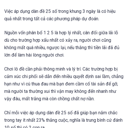
Việc áp dụng dàn đề 25 số trong khung 3 ngày là có hiệu
quả nhất trong tất cả các phương pháp dự đoán.
Nguồn vốn phân bổ 1 2 5 là hợp lý nhất, cân đối giữa lãi lỗ
dù cho trường hợp xấu nhất có xảy ra, người chơi cũng
không mất quá nhiều, ngược lại, nếu thắng thì tiền lãi đã đủ
lớn để làm hài lòng người chơi.
Chơi lô đề cần phải thông minh và lý trí. Các trường hợp bị
cảm xúc chi phối sẽ dẫn đến nhiều quyết định sai lầm, chẳng
hạn như vì cú thua đau mà bạn đem cầm cố tài sản để gỡ,
mà người ta thường xui thì vận may không đến nhanh như
vậy đâu, mất trắng mà còn chồng chất nợ nần.
Chỉ mỗi việc áp dụng dàn đề 25 số đã giúp bạn nắm chắc
trong tay ít nhất 23% thắng cuộc, nghĩa là trung bình cứ đánh
10 số thì có 2 con ra.