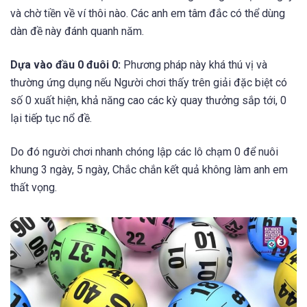
và chờ tiền về ví thôi nào. Các anh em tâm đắc có thể dùng
dàn đề này đánh quanh năm.
Dựa vào đầu 0 đuôi 0:
Phương pháp này khá thú vị và
thường ứng dụng nếu Người chơi thấy trên giải đặc biệt có
số 0 xuất hiện, khả năng cao các kỳ quay thưởng sắp tới, 0
lại tiếp tục nổ đề.
Do đó người chơi nhanh chóng lập các lô chạm 0 để nuôi
khung 3 ngày, 5 ngày, Chắc chắn kết quả không làm anh em
thất vọng.