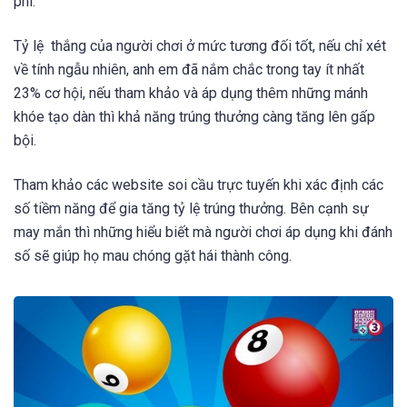
phí.
Tỷ lệ thắng của người chơi ở mức tương đối tốt, nếu chỉ xét
về tính ngẫu nhiên, anh em đã nắm chắc trong tay ít nhất
23% cơ hội, nếu tham khảo và áp dụng thêm những mánh
khóe tạo dàn thì khả năng trúng thưởng càng tăng lên gấp
bội.
Tham khảo các website soi cầu trực tuyến khi xác định các
số tiềm năng để gia tăng tỷ lệ trúng thưởng. Bên cạnh sự
may mắn thì những hiểu biết mà người chơi áp dụng khi đánh
số sẽ giúp họ mau chóng gặt hái thành công.