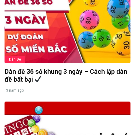
Dàn Đề
Dàn đề 36 số khung 3 ngày – Cách lập dàn
đề bất bại
3 năm ago