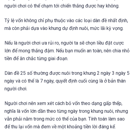
người chơi có thể chạm tới chiến thắng được hay không.
Tỷ lệ vốn không chỉ phụ thuộc vào các loại dàn đề nhất định,
mà còn phải dựa vào khung dự định nuôi, mức lãi kỳ vọng.
Nếu là người chơi ưa rủi ro, người ta sẽ chọn liều đặt cược
lớn để mong thắng đậm. Nếu bạn muốn an toàn, nên chia nhỏ
tiền để ăn chắc từng giai đoạn.
Dàn đề 25 số thường được nuôi trong khung 2 ngày 3 ngày 5
ngày và có thể là 7 ngày, quyết định cuối cùng là ở bản thân
người chơi.
Người chơi nên xem xét cách bỏ vốn theo dạng gấp thếp,
nghĩa là vốn lớn dần theo từng ngày trong khung nuôi, nhưng
vẫn phải nằm trong mức có thể của bạn. Tính toán làm sao
để thu lại vốn mà đem về một khoảng tiền lời đáng kể.