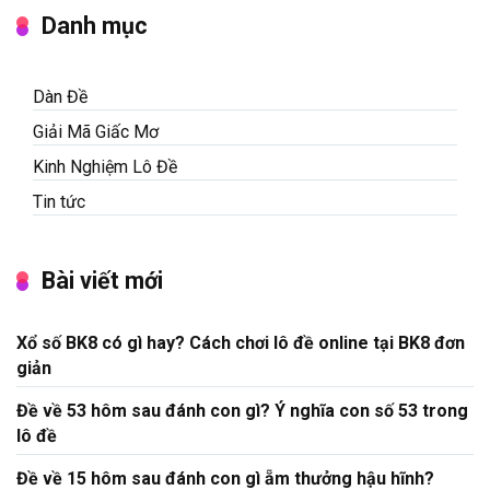
Danh mục
Dàn Đề
Giải Mã Giấc Mơ
Kinh Nghiệm Lô Đề
Tin tức
Bài viết mới
Xổ số BK8 có gì hay? Cách chơi lô đề online tại BK8 đơn
giản
Đề về 53 hôm sau đánh con gì? Ý nghĩa con số 53 trong
lô đề
Đề về 15 hôm sau đánh con gì ẵm thưởng hậu hĩnh?