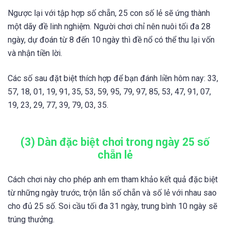
Ngược lại với tập hợp số chẵn, 25 con số lẻ sẽ ứng thành
một dãy đề linh nghiệm. Người chơi chỉ nên nuôi tối đa 28
ngày, dự đoán từ 8 đến 10 ngày thì đề nổ có thể thu lại vốn
và nhận tiền lời.
Các số sau đặt biệt thích hợp để bạn đánh liền hôm nay: 33,
57, 18, 01, 19, 91, 35, 53, 59, 95, 79, 97, 85, 53, 47, 91, 07,
19, 23, 29, 77, 39, 79, 03, 35.
(3) Dàn đặc biệt chơi trong ngày 25 số
chẵn lẻ
Cách chơi này cho phép anh em tham khảo kết quả đặc biệt
từ những ngày trước, trộn lẫn số chẵn và số lẻ với nhau sao
cho đủ 25 số. Soi cầu tối đa 31 ngày, trung bình 10 ngày sẽ
trúng thưởng.