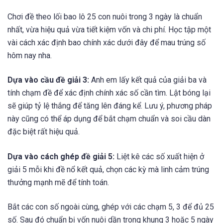
Chơi đề theo lối bao lô 25 con nuôi trong 3 ngày là chuẩn
nhất, vừa hiệu quả vừa tiết kiệm vốn và chi phí. Học tập một
vài cách xác định bao chính xác dưới đây để mau trúng số
hôm nay nha.
Dựa vào cầu đề giải 3:
Anh em lấy kết quả của giải ba và
tính chạm đề để xác định chính xác số cần tìm. Lật bóng lại
sẽ giúp tỷ lệ thắng để tăng lên đáng kể. Lưu ý, phương pháp
này cũng có thể áp dụng để bắt chạm chuẩn và soi cầu dàn
đặc biệt rất hiệu quả.
Dựa vào cách ghép đề giải 5:
Liệt kê các số xuất hiện ở
giải 5 mỗi khi đề nổ kết quả, chọn các kỳ mà linh cảm trúng
thưởng mạnh mẽ để tính toán.
Bắt các con số ngoài cùng, ghép với các chạm 5, 3 để đủ 25
số. Sau đó chuẩn bị vốn nuôi dần trong khung 3 hoặc 5 ngày