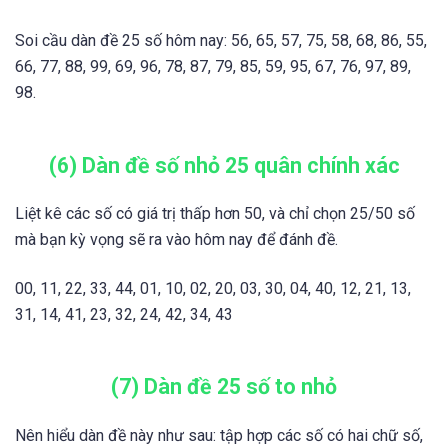
Soi cầu dàn đề 25 số hôm nay: 56, 65, 57, 75, 58, 68, 86, 55,
66, 77, 88, 99, 69, 96, 78, 87, 79, 85, 59, 95, 67, 76, 97, 89,
98.
(6) Dàn đề số nhỏ 25 quân chính xác
Liệt kê các số có giá trị thấp hơn 50, và chỉ chọn 25/50 số
mà bạn kỳ vọng sẽ ra vào hôm nay để đánh đề.
00, 11, 22, 33, 44, 01, 10, 02, 20, 03, 30, 04, 40, 12, 21, 13,
31, 14, 41, 23, 32, 24, 42, 34, 43
(7) Dàn đề 25 số to nhỏ
Nên hiểu dàn đề này như sau: tập hợp các số có hai chữ số,