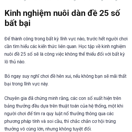
Kinh nghiệm nuôi dàn đề 25 số
bất bại
Để thành công trong bất kỳ lĩnh vực nào, trước hết người chơi
cần tìm hiểu các kiến thức liên quan. Học tập về kinh nghiệm
nuôi đề 25 số sẽ là công việc không thể thiếu đối với bất kỳ
lô thủ nào.
Bỏ ngay suy nghĩ chơi đề hên xui, nếu không bạn sẽ mãi thất
bại trong lĩnh vực này.
Chuyên gia đã chứng minh rằng, các con số xuất hiện trên
bảng thưởng đều dựa trên thuật toán của hệ thống, một khi
người chơi để tìm ra quy luật nổ thưởng thông qua các
phương pháp tính và soi cầu, thì chắc chắn cơ hội trúng
thưởng vô cùng lớn, nhưng không tuyệt đối.